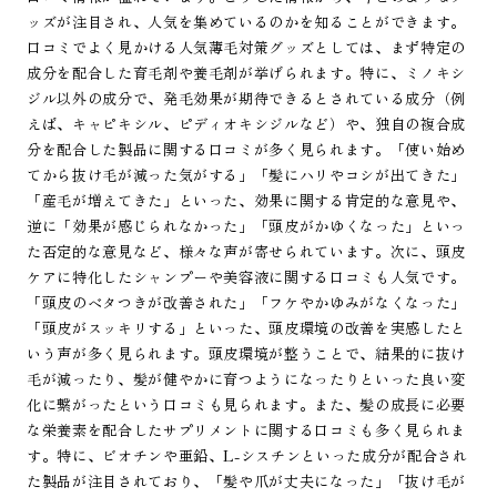
ッズが注目され、人気を集めているのかを知ることができます。
口コミでよく見かける人気薄毛対策グッズとしては、まず特定の
成分を配合した育毛剤や養毛剤が挙げられます。特に、ミノキシ
ジル以外の成分で、発毛効果が期待できるとされている成分（例
えば、キャピキシル、ピディオキシジルなど）や、独自の複合成
分を配合した製品に関する口コミが多く見られます。「使い始め
てから抜け毛が減った気がする」「髪にハリやコシが出てきた」
「産毛が増えてきた」といった、効果に関する肯定的な意見や、
逆に「効果が感じられなかった」「頭皮がかゆくなった」といっ
た否定的な意見など、様々な声が寄せられています。次に、頭皮
ケアに特化したシャンプーや美容液に関する口コミも人気です。
「頭皮のベタつきが改善された」「フケやかゆみがなくなった」
「頭皮がスッキリする」といった、頭皮環境の改善を実感したと
いう声が多く見られます。頭皮環境が整うことで、結果的に抜け
毛が減ったり、髪が健やかに育つようになったりといった良い変
化に繋がったという口コミも見られます。また、髪の成長に必要
な栄養素を配合したサプリメントに関する口コミも多く見られま
す。特に、ビオチンや亜鉛、L-シスチンといった成分が配合され
た製品が注目されており、「髪や爪が丈夫になった」「抜け毛が