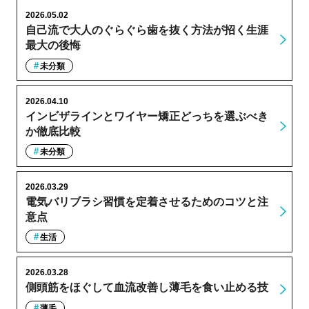
2026.05.02
自己流で大人のぐらぐら歯を抜く方法が招く生涯
最大の後悔
未分類
2026.04.10
インビザラインとワイヤー矯正どっちを選ぶべき
か徹底比較
未分類
2026.03.29
電気バリブラシ習慣を定着させるためのコツと注
意点
生活
2026.03.28
側頭筋をほぐして血流改善し薄毛を食い止める技
薄毛