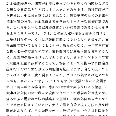
がる蜂窩織炎や、細菌が血流に乗って全身を巡り心内膜炎などの
重篤な全身疾患を引き起こすリスクさえあります。歯科医師が行
う抜歯は、単に歯を抜くだけではなく、感染予防のための消毒や
抗生物質の投与、止血処置までを含めたトータルな医療行為であ
り、これらを欠いた自己流の処置がいかに無謀であるかは火を見
るよりも明らかです。 では、この耐え難い揺れと痛みに対する
正解は何なのか。それは逆説的に聞こえるかもしれませんが、歯
科医院で抜いてもらうことこそが、最も痛くなく、かつ安全に歯
を抜く唯一の方法なのです。歯科医院では局所麻酔を使用するた
め、処置中の痛みはほとんどありません。さらにレントゲンで歯
の状態を正確に診断することで、場合によっては抜かずに固定処
置を行うだけで歯を救える可能性も見出せます。自分で抜いてし
まえばその歯は二度と戻りませんが、プロに相談すれば延命でき
るかもしれないのです。 どうしてもすぐに受診できない夜間や
休日に痛みがある場合は、患部を指や舌で弄らないよう徹底し、
食事は反対側の歯で噛んで安静を保つことが最善の対処法です。
痛みが強い場合は市販の鎮痛剤を服用し、頬の外側から冷やすこ
とで炎症を抑えてください。大人の歯を自分で抜く方法を探す時
間があるならば、その時間を使って最短で予約できる歯科医院を