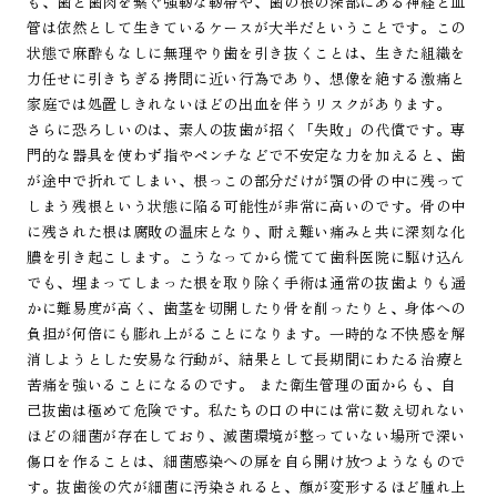
も、歯と歯肉を繋ぐ強靭な靭帯や、歯の根の深部にある神経と血
管は依然として生きているケースが大半だということです。この
状態で麻酔もなしに無理やり歯を引き抜くことは、生きた組織を
力任せに引きちぎる拷問に近い行為であり、想像を絶する激痛と
家庭では処置しきれないほどの出血を伴うリスクがあります。
さらに恐ろしいのは、素人の抜歯が招く「失敗」の代償です。専
門的な器具を使わず指やペンチなどで不安定な力を加えると、歯
が途中で折れてしまい、根っこの部分だけが顎の骨の中に残って
しまう残根という状態に陥る可能性が非常に高いのです。骨の中
に残された根は腐敗の温床となり、耐え難い痛みと共に深刻な化
膿を引き起こします。こうなってから慌てて歯科医院に駆け込ん
でも、埋まってしまった根を取り除く手術は通常の抜歯よりも遥
かに難易度が高く、歯茎を切開したり骨を削ったりと、身体への
負担が何倍にも膨れ上がることになります。一時的な不快感を解
消しようとした安易な行動が、結果として長期間にわたる治療と
苦痛を強いることになるのです。 また衛生管理の面からも、自
己抜歯は極めて危険です。私たちの口の中には常に数え切れない
ほどの細菌が存在しており、滅菌環境が整っていない場所で深い
傷口を作ることは、細菌感染への扉を自ら開け放つようなもので
す。抜歯後の穴が細菌に汚染されると、顔が変形するほど腫れ上