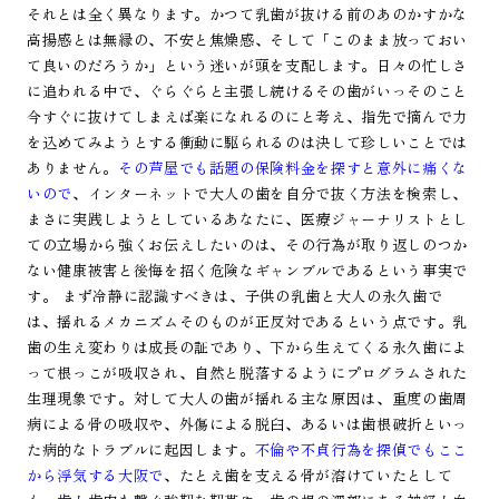
それとは全く異なります。かつて乳歯が抜ける前のあのかすかな
高揚感とは無縁の、不安と焦燥感、そして「このまま放っておい
て良いのだろうか」という迷いが頭を支配します。日々の忙しさ
に追われる中で、ぐらぐらと主張し続けるその歯がいっそのこと
今すぐに抜けてしまえば楽になれるのにと考え、指先で摘んで力
を込めてみようとする衝動に駆られるのは決して珍しいことでは
ありません。
その芦屋でも話題の保険料金を探すと意外に痛くな
いので
、インターネットで大人の歯を自分で抜く方法を検索し、
まさに実践しようとしているあなたに、医療ジャーナリストとし
ての立場から強くお伝えしたいのは、その行為が取り返しのつか
ない健康被害と後悔を招く危険なギャンブルであるという事実で
す。 まず冷静に認識すべきは、子供の乳歯と大人の永久歯で
は、揺れるメカニズムそのものが正反対であるという点です。乳
歯の生え変わりは成長の証であり、下から生えてくる永久歯によ
って根っこが吸収され、自然と脱落するようにプログラムされた
生理現象です。対して大人の歯が揺れる主な原因は、重度の歯周
病による骨の吸収や、外傷による脱臼、あるいは歯根破折といっ
た病的なトラブルに起因します。
不倫や不貞行為を探偵でもここ
から浮気する大阪で
、たとえ歯を支える骨が溶けていたとして