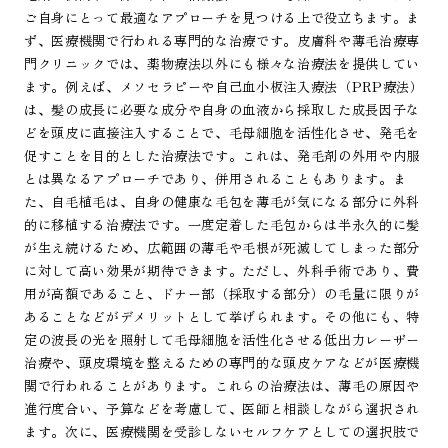
ご自身にとって最適なアプローチを見つける上で役立ちます。ま
ず、医療機関で行われる専門的な治療です。皮膚科や薄毛治療専
門クリニックでは、薬物療法以外にも様々な治療法を提供してい
ます。例えば、メソセラピーや自己血小板注入療法（PRP療法）
は、髪の成長に必要な成分や自身の血液から採取した成長因子な
どを頭皮に直接注入することで、毛母細胞を活性化させ、発毛を
促すことを目的とした治療法です。これは、発毛剤の外用や内服
とは異なるアプローチであり、併用されることもあります。ま
た、自毛植毛は、自身の健康な毛包を薄毛が気になる部分に外科
的に移植する治療法です。一度定着した毛包からは半永久的に髪
が生え続けるため、広範囲の薄毛や毛根が死滅してしまった部分
に対して高い効果が期待できます。ただし、外科手術であり、費
用が高額であること、ドナー部（採取する部分）の毛量に限りが
あることなどがデメリットとして挙げられます。その他にも、特
定の波長の光を照射して毛母細胞を活性化させる低出力レーザー
治療や、頭皮環境を整えるための専門的な頭皮ケアなどが医療機
関で行われることがあります。これらの治療法は、薄毛の原因や
進行度合い、予算などを考慮して、医師と相談しながら選択され
ます。次に、医療機関を受診しないセルフケアとしての選択肢で