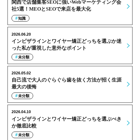
関西で店舗集客SEOに強いWebマーケティング会
社5選！MEOとSEOで来店を最大化
知識
2026.06.20
インビザラインとワイヤー矯正どっちを選ぶか迷
った私が重視した意外なポイント
未分類
2026.05.02
自己流で大人のぐらぐら歯を抜く方法が招く生涯
最大の後悔
未分類
2026.04.10
インビザラインとワイヤー矯正どっちを選ぶべき
か徹底比較
未分類