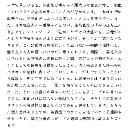
ープで見比べると、施術後は明らかに頭皮の青白さが増し、鬱血
していたような赤みが引いているのが分かります。これは血行が
改善され、静脈血がスムーズに流れたことによる変化です。ま
た、お客様自身が一番驚かれるのが、施術直後の「髪の立ち上が
り」です。シャンプーをして乾かしただけの状態でも、根元がふ
んわりと空気を含んだように立ち上がり、分け目が目立たなくな
ります。これは低周波刺激によって立毛筋が一時的に活性化し、
髪を支える力が蘇ったためだと考えられます。実際に、薄毛を気
にされている常連のお客様に数ヶ月間、来店ごとの施術とホーム
ケアとしての使用をお勧めしたところ、次に来店された時の髪の
ハリコシが格段に良くなっており、カットがしやすくなったとい
う経験も一度や二度ではありません。お客様からは「周りの人に
髪が増えたと言われた」「帽子を被らなくても外出できるように
なった」といった喜びの声をいただくことも多く、プロの目から
見ても、薬剤だけに頼らない物理的なアプローチとしての電気バ
リブラシの有効性は確かなものであると確信しています。もちろ
ん個人差はありますが、美容室でのケアと自宅でのケアを連動さ
せることで、薄毛改善のスピードと確率は飛躍的に高まると言え
ます。