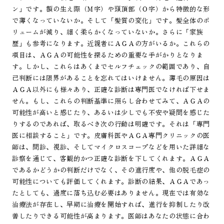
ン」です。額の生え際（Ｍ字）や頭頂部（Ｏ字）から特徴的な形
で薄くなっていないか。そして「髪質の変化」です。髪全体のボ
リュームが減り、細く柔らかくなっていないか。さらに「家族
歴」も参考になります。近親者にＡＧＡの方がいるか。これらの
項目は、ＡＧＡの可能性を探るための重要な手がかりとなりま
す。しかし、これらはあくまでセルフチェックの範囲であり、自
己判断には限界があることを忘れてはいけません。薄毛の原因は
ＡＧＡ以外にも様々あり、正確な診断は専門医でなければ下せま
せん。もし、これらの判断基準に照らし合わせてみて、ＡＧＡの
可能性が高いと感じたり、あるいは少しでも不安や疑問を感じた
りするのであれば、取るべき次の行動は明確です。それは「専門
医に相談すること」です。皮膚科医やＡＧＡ専門クリニックの医
師は、問診、視診、そしてマイクロスコープなどを用いた詳細な
診察を通じて、客観的かつ正確な診断を下してくれます。ＡＧＡ
であるかどうかの判断だけでなく、その進行度や、他の脱毛症の
可能性についても評価してくれます。診断の結果、ＡＧＡであっ
たとしても、過度に落ち込む必要はありません。現在では有効な
治療法が存在し、早期に治療を開始すれば、進行を抑制したり改
善したりできる可能性が高まります。医師はあなたの状態に合わ