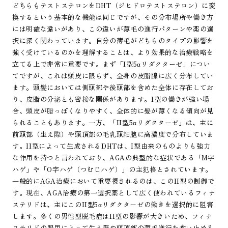
どちらもテストステロンをDHT（ジヒドロテストステロン）に変
換するという基本的な機能は同じですが、その分布場所や働き方
には明確な違いがあり、この違いが薄毛の進行パターンや薬の選
択に深く関わっています。自分の薄毛がどちらのタイプの影響を
強く受けているのかを理解することは、より効果的な治療戦略を
立てる上で非常に重要です。まず「I型5αリダクターゼ」につい
てですが、これは頭皮に限らず、全身の皮脂腺に広く分布してい
ます。頭髪においては側頭部や後頭部を含めた全体に存在してお
り、皮脂の分泌とも密接な関係があります。I型の働きが強い場
合、頭皮が脂っぽくなりやすく、全体的に髪が薄くなる傾向が見
られることもあります。一方、「II型5αリダクターゼ」は、主に
前頭部（生え際）や頭頂部の毛乳頭細胞に高濃度で分布していま
す。II型によって生成されるDHTは、I型由来のものよりも強力
な作用を持つと言われており、AGAの典型的な症状である「M字
ハゲ」や「O字ハゲ（つむじハゲ）」の主犯格とされています。
一般的にAGA治療において重要視されるのは、このII型の制御で
す。現在、AGA治療の第一選択薬として広く使われているフィナ
ステリドは、主にこのII型5αリダクターゼの働きを選択的に阻害
します。多くの男性型脱毛症はII型の影響が大きいため、フィナ
ステリドの服用によって生え際や頭頂部の薄毛進行を食い止める