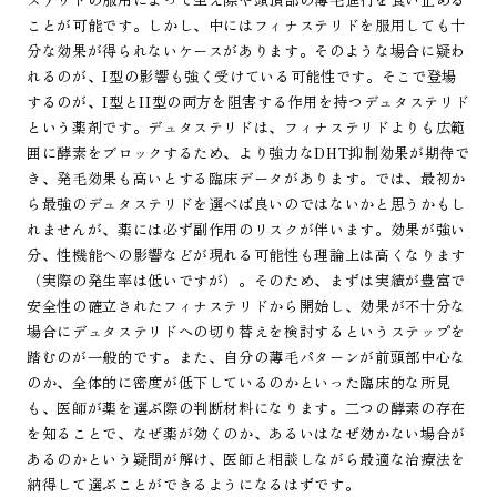
ことが可能です。しかし、中にはフィナステリドを服用しても十
分な効果が得られないケースがあります。そのような場合に疑わ
れるのが、I型の影響も強く受けている可能性です。そこで登場
するのが、I型とII型の両方を阻害する作用を持つデュタステリド
という薬剤です。デュタステリドは、フィナステリドよりも広範
囲に酵素をブロックするため、より強力なDHT抑制効果が期待で
き、発毛効果も高いとする臨床データがあります。では、最初か
ら最強のデュタステリドを選べば良いのではないかと思うかもし
れませんが、薬には必ず副作用のリスクが伴います。効果が強い
分、性機能への影響などが現れる可能性も理論上は高くなります
（実際の発生率は低いですが）。そのため、まずは実績が豊富で
安全性の確立されたフィナステリドから開始し、効果が不十分な
場合にデュタステリドへの切り替えを検討するというステップを
踏むのが一般的です。また、自分の薄毛パターンが前頭部中心な
のか、全体的に密度が低下しているのかといった臨床的な所見
も、医師が薬を選ぶ際の判断材料になります。二つの酵素の存在
を知ることで、なぜ薬が効くのか、あるいはなぜ効かない場合が
あるのかという疑問が解け、医師と相談しながら最適な治療法を
納得して選ぶことができるようになるはずです。