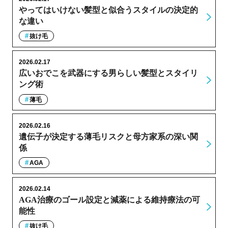
やってはいけない髪型と似合うスタイルの決定的
な違い
抜け毛
2026.02.17
広いおでこを武器にする男らしい髪型とスタイリ
ング術
薄毛
2026.02.16
遺伝子が決定する薄毛リスクと母方家系の深い関
係
AGA
2026.02.14
AGA治療のゴール設定と減薬による維持療法の可
能性
抜け毛