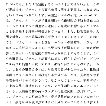
については、まだ「限定的」あるいは「十分ではない」というの
が現状です。プラセンタの育毛効果に関する研究は、これまでに
もいくつか行われています。実験室レベルの研究（in vitro）で
は、プラセンタエキスが毛乳頭細胞や毛母細胞の増殖を促進した
り、ヘアサイクルに関連する遺伝子の発現に影響を与えたりする
ことを示唆する結果が報告されています。また、動物実験や、人
間を対象とした小規模な臨床研究（パイロットスタディ）におい
ても、プラセンタエキスを含むローションの塗布や、プラセンタ
エキスの注射などによって、毛髪の密度が増加したり、太さが改
善したりといった肯定的な結果が示されたものもあります。これ
らの研究は、プラセンタが育毛に対して何らかのポジティブな作
用を持つ可能性を示唆しており、期待を持たせるものです。しか
し、これらの研究の多くは、対象者の数が少なかったり、比較対
照群（プラセボなど）の設定が不十分であったり、長期的な効果
や安全性が十分に検討されていなかったりといった、研究デザイ
ン上の限界も指摘されています。より信頼性の高いエビデンスと
される、大規模で質の高いランダム化比較試験（RCT）によっ
て、プラセンタの明確な発毛・育毛効果が確立されているかとい
うと、残念ながら現時点ではまだ十分なデータがあるとは言えま