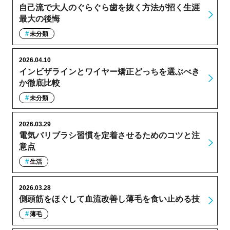
自己流で大人のぐらぐら歯を抜く方法が招く生涯
最大の後悔
未分類
2026.04.10
インビザラインとワイヤー矯正どっちを選ぶべき
か徹底比較
未分類
2026.03.29
電気バリブラシ習慣を定着させるためのコツと注
意点
生活
2026.03.28
側頭筋をほぐして血流改善し薄毛を食い止める技
薄毛