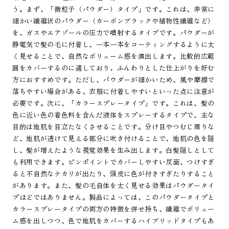
う。まず、「微粒子（パウダー）タイプ」です。これは、非常に
細かい繊維状のパウダー（カーボンブラックや植物性繊維など）
を、ガスやエアゾールの圧力で噴射するタイプです。パウダーが
静電気で髪の毛に付着し、一本一本をコーティングするように太
く見せることで、自然なボリューム感を演出します。比較的広範
囲をカバーするのに適しており、ふんわりとした仕上がりを好む
方におすすめです。ただし、パウダーが細かいため、風や摩擦で
落ちやすい場合がある、衣服に付着しやすいといった点に注意が
必要です。次に、「カラースプレータイプ」です。これは、髪の
色に近い色の着色料を含んだ液体をスプレーするタイプで、主な
目的は地肌を目立たなくさせることです。分け目やつむじ周りな
ど、地肌が透けて見える部分に吹き付けることで、地肌の色を隠
し、髪が増えたような視覚効果を生み出します。白髪隠しとして
も利用できます。ピンポイントでカバーしやすい反面、つけすぎ
ると不自然なテカリが出たり、頭皮に色が付きすぎたりすること
があります。また、髪の毛自体を太く見せる効果はパウダータイ
プほどではありません。製品によっては、このパウダータイプと
カラースプレータイプの両方の特徴を併せ持ち、繊維でボリュー
ム感を出しつつ、色で地肌をカバーするハイブリッドタイプもあ